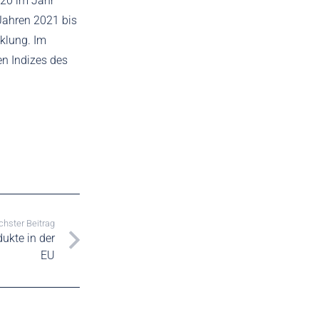
020 im Jahr
Jahren 2021 bis
cklung. Im
en Indizes des
hster Beitrag
ukte in der
EU