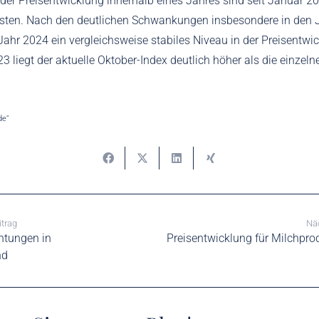
r Preisentwicklung innerhalb eines Jahres sind seit Januar 2
sten. Nach den deutlichen Schwankungen insbesondere in den 
Jahr 2024 ein vergleichsweise stabiles Niveau in der Preisentwi
3 liegt der aktuelle Oktober-Index deutlich höher als die einzeln
de“
itrag
Näc
htungen in
Preisentwicklung für Milchprod
nd