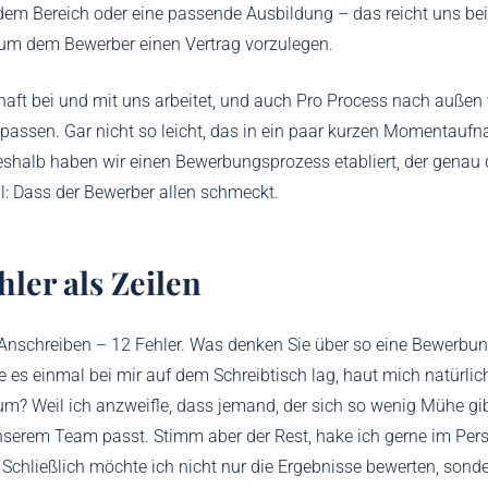
dem Bereich oder eine passende Ausbildung – das reicht uns be
 um dem Bewerber einen Vertrag vorzulegen.
aft bei und mit uns arbeitet, und auch Pro Process nach außen ve
assen. Gar nicht so leicht, das in ein paar kurzen Momentauf
Deshalb haben wir einen Bewerbungsprozess etabliert, der genau
ll: Dass der Bewerber allen schmeckt.
ler als Zeilen
 Anschreiben – 12 Fehler. Was denken Sie über so eine Bewerbun
e es einmal bei mir auf dem Schreibtisch lag, haut mich natürlic
m? Weil ich anzweifle, dass jemand, der sich so wenig Mühe gib
nserem Team passt. Stimm aber der Rest, hake ich gerne im Per
Schließlich möchte ich nicht nur die Ergebnisse bewerten, sond