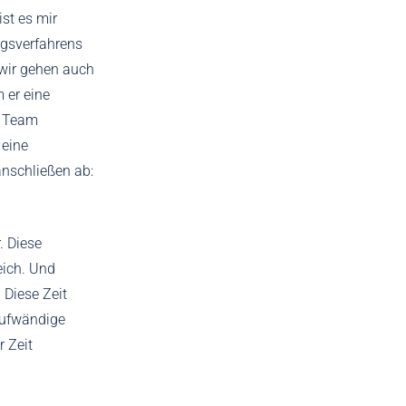
st es mir
ngsverfahrens
 wir gehen auch
 er eine
m Team
 eine
nschließen ab:
. Diese
eich. Und
 Diese Zeit
 aufwändige
r Zeit