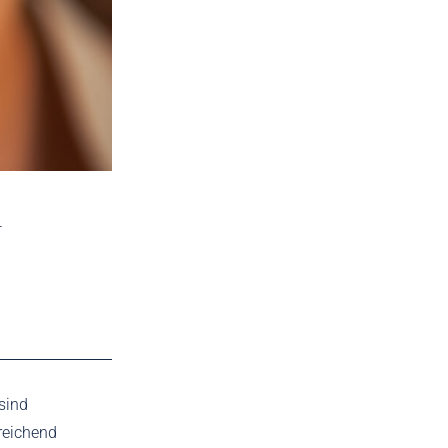
n
sind
reichend