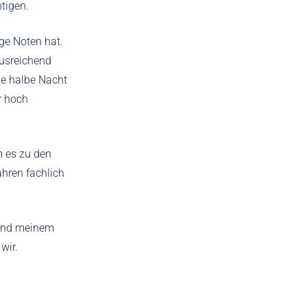
tigen.
ge Noten hat.
ausreichend
ie halbe Nacht
r hoch
m es zu den
ahren fachlich
 und meinem
wir.