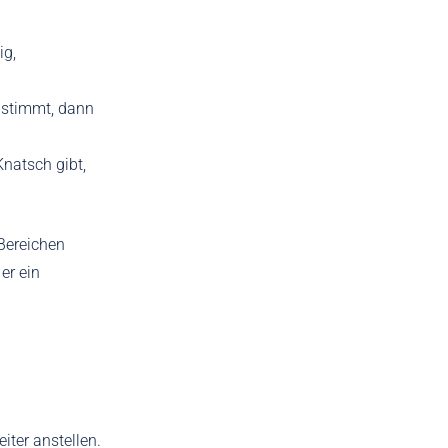
ig,
nstimmt, dann
natsch gibt,
Bereichen
er ein
iter anstellen.