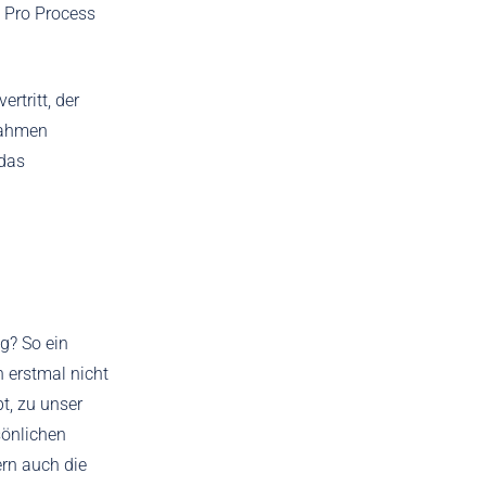
i Pro Process
rtritt, der
nahmen
 das
g? So ein
h erstmal nicht
t, zu unser
sönlichen
ern auch die