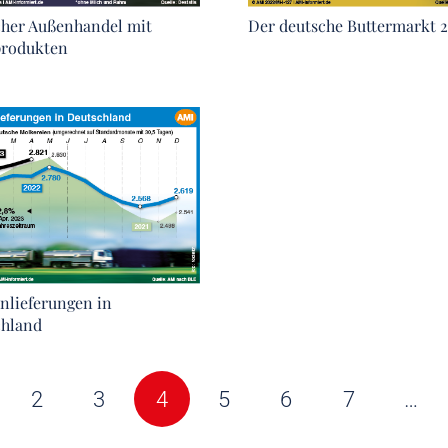
her Außenhandel mit
Der deutsche Buttermarkt 
produkten
nlieferungen in
chland
2
3
4
5
6
7
…